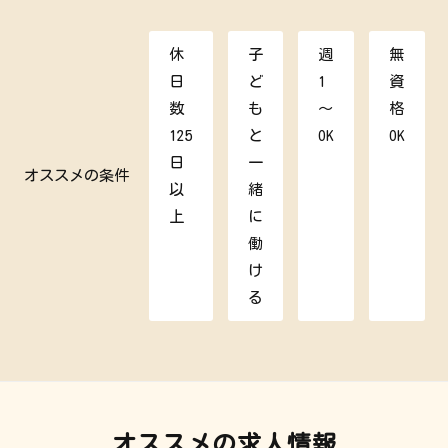
休
子
週
無
日
ど
1
資
数
も
～
格
125
と
OK
OK
日
一
オススメの条件
以
緒
上
に
働
け
る
オススメの求人情報