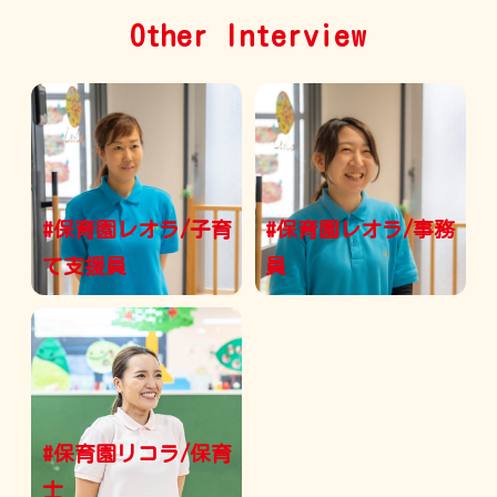
Other Interview
#保育園レオラ/子育
#保育園レオラ/事務
て支援員
員
#保育園リコラ/保育
士